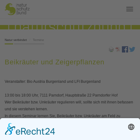
Natur verbindet
Termine
Beikräuter und Zeigerpflanzen
Veranstalter: Bio Austria Burgenland und LFI Burgenland
13:00 bis 18:00 Uhr, 7111 Parndorf, Hauptstraße 22 Parndorfer Hof
Wer Beikräuter bzw. Unkräuter regulieren will, sollte sich mit ihnen befassen
und sie verstehen lernen.
In diesem Seminar lernen Sie, Beikräuter bzw. Unkräuter am Feld zu
erkennen und die Ursachen für ihr Auftreten zu verstehen. Damit können Sie
die Beikräuter auf Ihren Äckern als Zeigerpflanzen nutzen
(Bodenuntersuchung für “intelligente Faule”) und passende Strategien zur