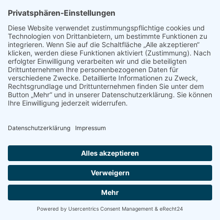
Regulierung finden.
Mehr Info und Anmeldung:
https://www.bioforschung.at/events/beikraeuter-
und-zeigerpflanzen-am-do-27-05/
Datum:
27.05.2021, 13:00–18:00
Zurück
.