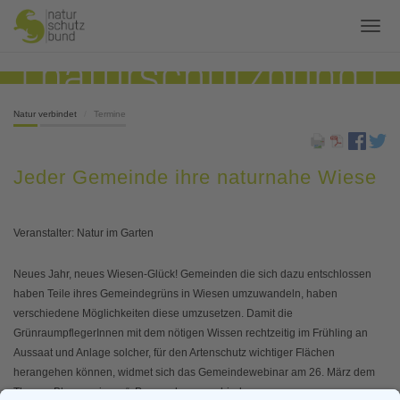
Natur verbindet
Termine
Jeder Gemeinde ihre naturnahe Wiese
Veranstalter: Natur im Garten
Neues Jahr, neues Wiesen-Glück! Gemeinden die sich dazu entschlossen
haben Teile ihres Gemeindegrüns in Wiesen umzuwandeln, haben
verschiedene Möglichkeiten diese umzusetzen. Damit die
GrünraumpflegerInnen mit dem nötigen Wissen rechtzeitig im Frühling an
Aussaat und Anlage solcher, für den Artenschutz wichtiger Flächen
herangehen können, widmet sich das Gemeindewebinar am 26. März dem
Thema „Blumenwiesen“. Passend zu verschiedenen