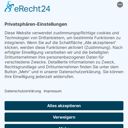
Standortsgegebenheiten und maschineller Ausrüstung der Gemeinde, stellt
„Natur im Garten“ Beraterin Luzia Marchtsteiner verschiedene Methoden vor,
um regionaltypische Naturwiesen in der Gemeinde gedeihen zu lassen.
Der Webinarraum ist ab 8 Uhr 30 geöffnet. Keine Voranmeldung erforderlich.
Teilnahmemling:
https://event.webinarjam.com/login/k3w4xt9ph8qu9ga1sv
Mehr Informationen hier:
https://www.naturimgarten.at/newsletter/beitrag/gemeindewebinar-jeder-
gemeinde-ihre-naturnahe-wiese.html
Datum:
26.03.2021, 09:00
Zurück