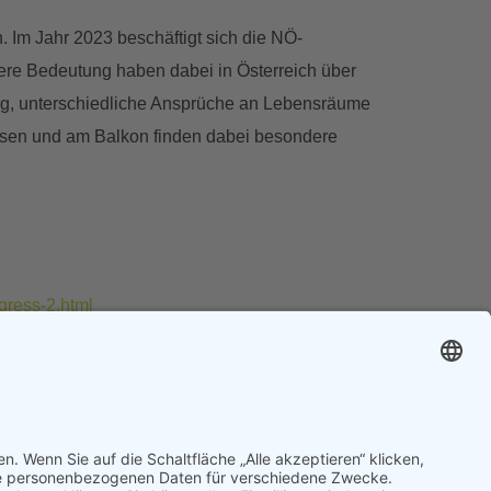
Im Jahr 2023 beschäftigt sich die NÖ-
ere Bedeutung haben dabei in Österreich über
ung, unterschiedliche Ansprüche an Lebensräume
assen und am Balkon finden dabei besondere
gress-2.html