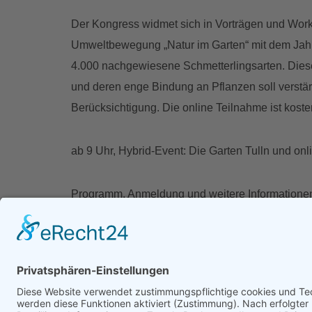
Der Kongress widmet sich in Vorträgen und Wor
Umweltbewegung „Natur im Garten“ mit dem Jahre
4.000 nachgewiesene Schmetterlingsarten. Diese
und deren enge Bindung an Pflanzen soll verstä
Berücksichtigung. Die online Teilnahme ist koste
ab 9 Uhr, Hybrid-Event: Die Garten Tulln und onl
Programm, Anmeldung und weitere Informatione
Datum:
01.07.2023
Zurück