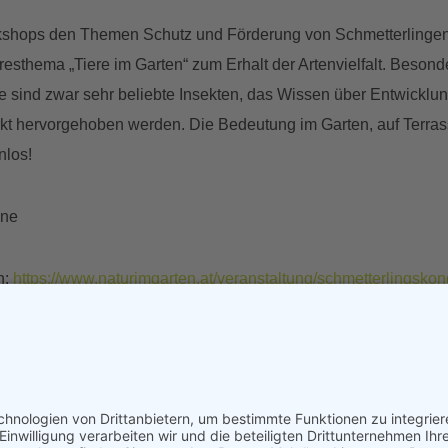
kshops den Themen Schutz und Förderung von Schmetterlingen. 
sthema „Tiere im Garten“ zum Erhalt der Artenvielfalt. Besond
 sind zwar sehr beliebte Insekten, das Wissen über Entwickl
rkt hervorgehoben werden. Die Bedeutung im Garten, auf Terr
nlos!
ine
n:
https://www.naturimgarten.at/veranstaltung/schmetterlingskon