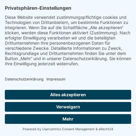
viele weitere Fragen werden in diesem Webinar beantwortet und diskutiert.
Referent: Matthias Karader, Biologe und Projektleiter von Natur im Garten
https://tiroler-bildungsforum.at/veranstaltungs-details/?
eid=340861&vid=3250
19.30-20.30, online
Datum:
24.03.2022
Zurück
.