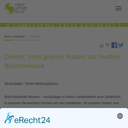
Natur verbindet
Termine
Online: Vom grünen Rasen zur bunten
Blumenwiese
Veranstalter: Tiroler Bildungsforum
Bunt blühende Wiesen – heutzutage in vielen Landesteilen eine Seltenheit.
In unseren Gemeinden können sie neu entstehen - In unseren Gärten und
auf öffentlichen Grünflächen. Aber wie wird aus dem grünen Rasen ein
buntes Blütenmeer? Worauf muss man achten? Wie muss der Boden
vorbereitet werden und welches Saatgut ist überhaupt geeignet? Diese und