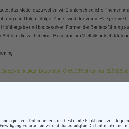
 lautet das Motto, dazu wollen wir 2 unterschiedliche Themen ansp
führung und Hofnachfolge. Zuerst wird der Verein Perspektive Lan
 Hofübergabe und kooperativen Formen der Betriebsführung au
 Betrieb, die wir bei einer Exkursion am Vielfaltsbetrieb Klein
raming
eb.at/docs/Vielfaltstag_Bauernhof_Gro%C3%9Framing_320916.pd