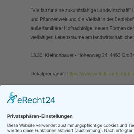
"Vielfalt für eine zukunftsfähige Landwirtschaft!"
und Pflanzenwelt und die Vielfalt in der Betriebs
außerfamiliärer Hofnachfolge, neuen Formen der
vielfältigen Lebensräume am landwirtschaftlichen
13.30, Kleinortbauer - Höhenweg 24, 4463 Groß
Detailprogramm:
https://www.vielfalt-am-betri
Datum:
16.09.2023
Zurück