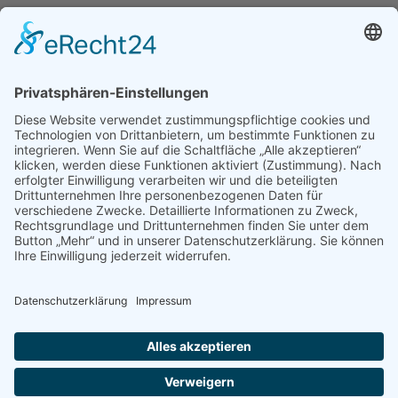
Bitte mitbringen:
Arbeitshandschuhe, festes Schuhwerk und Arbeitskleidung
Anmeldung erbeten!
Anmeldung + Auskunft
unter Tel. 01/402 93 94, Montag bis Donnerstag von
9.00 bis 13.00 Uhr oder via E-Mail an
noe@naturschutzbund.at
.
COVID-19
: In Anbetracht der derzeitigen Situation, bitten wir eigene
Arbeitshandschuhe mitzunehmen, Abstand zu anderen Teilnehmer*innen zu
halten und Werkzeuge die Sie verwenden nicht weiterzugeben. Wir haben
hierfür Desinfektionsmittel dabei, so können wir gemeinsam einen
produktiven Tag miteinander verbringen, an dem sich jede/jeder wohlfühlt!
Ort: Pischelsdorf
Datum:
07.11.2020
Zurück