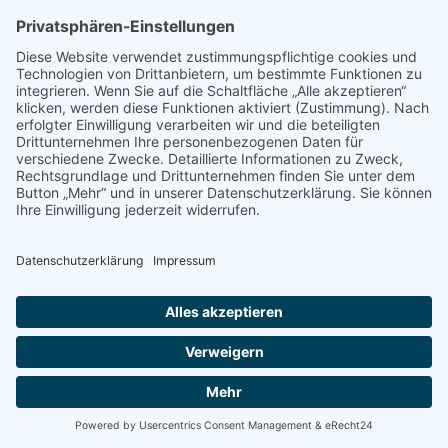
Blumenwiese im Randbereich des Weltackers erklärt.
Alle die sich für die Artenvielfalt in der Stadt engagieren (wollen) - Kinder und
Erwachsene - sind herzlich willkommen!
16:00 – 18 Uhr, Weltacker Innsruck
Anmeldung erwünscht:
https://tiroler-bildungsforum.at/veranstaltungs-
details/?eid=362420&vid=3250
Datum:
07.07.2022
Zurück
.