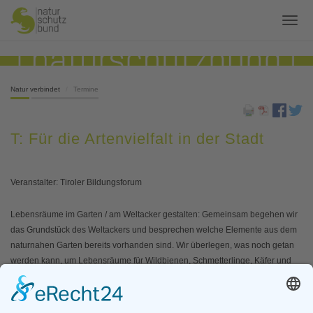
Natur verbindet
Termine
T: Für die Artenvielfalt in der Stadt
Veranstalter: Tiroler Bildungsforum
Lebensräume im Garten / am Weltacker gestalten: Gemeinsam begehen wir
das Grundstück des Weltackers und besprechen welche Elemente aus dem
naturnahen Garten bereits vorhanden sind. Wir überlegen, was noch getan
werden kann, um Lebensräume für Wildbienen, Schmetterlinge, Käfer und
andere Tiere zu schaffen. Daran arbeiten wir dann auch gleich, in dem wir
einen Totholzbereich anlegen und Ntzlingsunterkünfte zum mit nachhause
nehmen herstellen. Außerdem werden Anlage und Pflege der heimischen