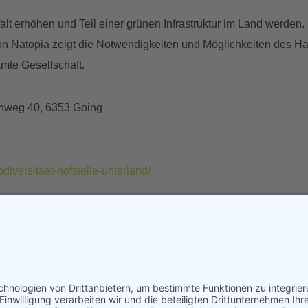
lfalt erhöhen und Teil einer grünen Infrastruktur im Land werd
on Natopia zeigt die Notwendigkeiten und Möglichkeiten des Hand
mte Gesellschaft.
enweg 40, 6353 Going
odiversitaet-hofstelle-unterland/