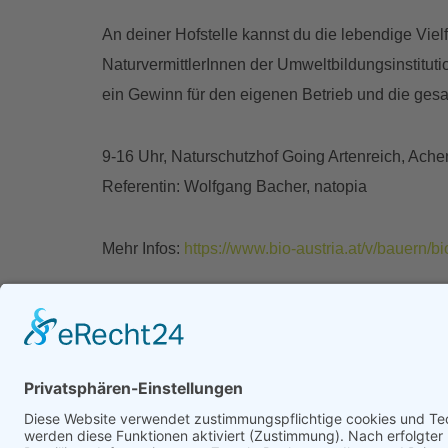
An deiner Hofstelle kannst du die lebendige Vie
NaturvermittlerInnen der Umweltbildungsinstituti
ein Gewinn für den eigenen Betrieb und die gesa
9-16 Uhr, Naturschutzhof Going Artenreich, Ach
Referentin: Wolfgang Bacher, natopia
Mehr Infos:
https://www.bio-austria.at/v/bauern/bi
Datum:
22.10.2022, 09:00–16:00
Zurück