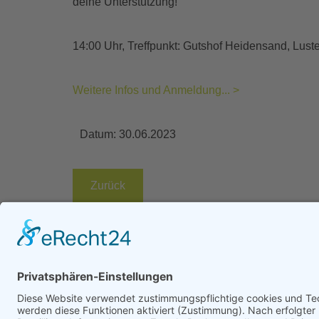
deine Unterstützung!
14:00 Uhr, Treffpunkt: Gutshof Heidensand, Lust
Weitere Infos und Anmeldung... >
Datum:
30.06.2023
Zurück
.